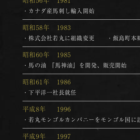
昭和56年
1981
・カナダ産馬刺し輸入開始
昭和58年
1983
・株式会社若丸に組織変更 ・飯島町本
昭和60年
1985
・馬の油 『馬神油』を開発、販売開始
昭和61年
1986
・下平洋一社長就任
平成8年
1996
・若丸モンゴルカンパニーをモンゴル国に
平成9年
1997