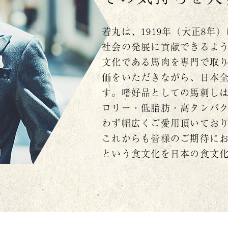
若丸は、1919年（大正8
社会の発展に貢献できるよ
文化である馬肉を専門で取
価をいただきながら、日本
す。嗜好品としての馬刺し
ロリー・低脂肪・高タンパ
わず幅広くご愛用頂いてお
これからも皆様のご期待に
という食文化を日本の食文