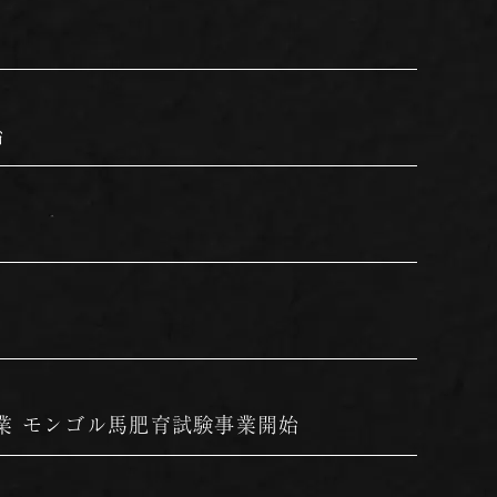
始
業 モンゴル馬肥育試験事業開始