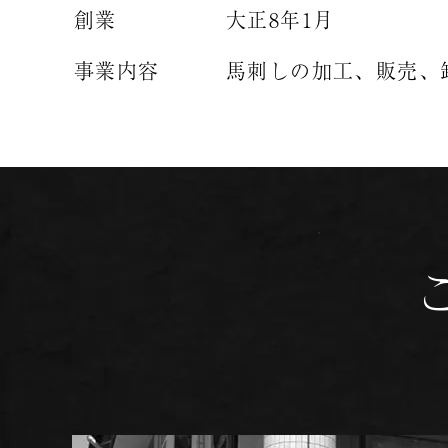
創業
大正8年1月
事業内容
馬刺しの加工、販売、