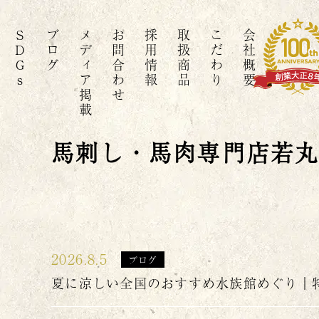
SDGs
ブログ
メディア掲載
お問合わせ
採用情報
取扱商品
こだわり
会社概要
馬刺し・馬肉専門店若
2026.8.5
ブログ
夏に涼しい全国のおすすめ水族館めぐり｜