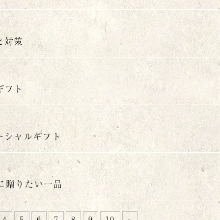
と対策
ギフト
ーシャルギフト
日に贈りたい一品
4
5
6
7
8
9
10
»