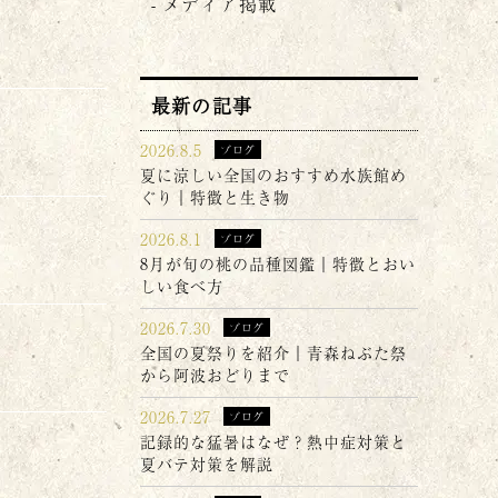
メディア掲載
最新の記事
2026.8.5
ブログ
夏に涼しい全国のおすすめ水族館め
ぐり｜特徴と生き物
2026.8.1
ブログ
8月が旬の桃の品種図鑑｜特徴とおい
しい食べ方
2026.7.30
ブログ
全国の夏祭りを紹介｜青森ねぶた祭
から阿波おどりまで
2026.7.27
ブログ
記録的な猛暑はなぜ？熱中症対策と
夏バテ対策を解説