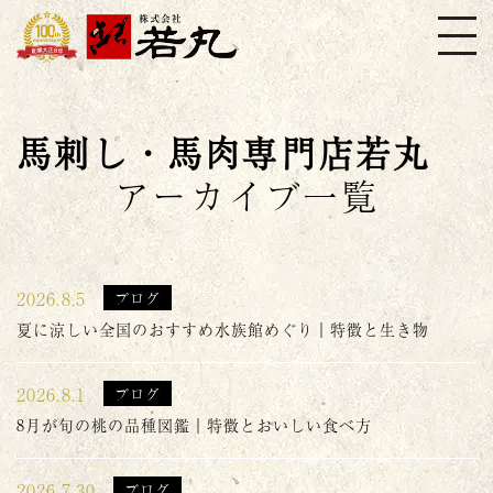
株式会社若丸
馬刺し・馬肉専門店若丸
アーカイブ一覧
2026.8.5
ブログ
夏に涼しい全国のおすすめ水族館めぐり｜特徴と生き物
2026.8.1
ブログ
8月が旬の桃の品種図鑑｜特徴とおいしい食べ方
2026.7.30
ブログ