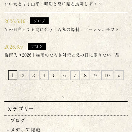
お中元とは？由来・時期と夏に贈る馬刺しギフト
2026.6.19
ブログ
父の日当日でも間に合う｜若丸の馬刺しソーシャルギフト
2026.6.9
ブログ
梅雨入り2026｜梅雨のだるさ対策と父の日に贈りたい一品
1
2
3
4
5
6
7
8
9
10
»
カテゴリー
ブログ
メディア掲載