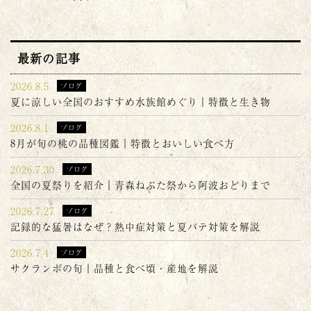
最新の記事
2026.8.5
ブログ
夏に涼しい全国のおすすめ水族館めぐり｜特徴と生き物
2026.8.1
ブログ
8月が旬の桃の品種図鑑｜特徴とおいしい食べ方
2026.7.30
ブログ
全国の夏祭りを紹介｜青森ねぶた祭から阿波おどりまで
2026.7.27
ブログ
記録的な猛暑はなぜ？熱中症対策と夏バテ対策を解説
2026.7.4
ブログ
サクランボの旬｜品種と食べ頃・産地を解説