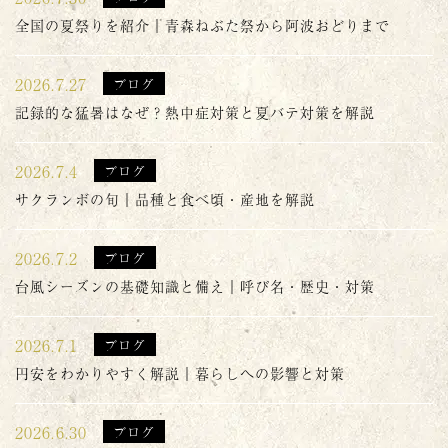
全国の夏祭りを紹介｜青森ねぶた祭から阿波おどりまで
2026.7.27
ブログ
記録的な猛暑はなぜ？熱中症対策と夏バテ対策を解説
2026.7.4
ブログ
サクランボの旬｜品種と食べ頃・産地を解説
2026.7.2
ブログ
台風シーズンの基礎知識と備え｜呼び名・歴史・対策
2026.7.1
ブログ
円安をわかりやすく解説｜暮らしへの影響と対策
2026.6.30
ブログ