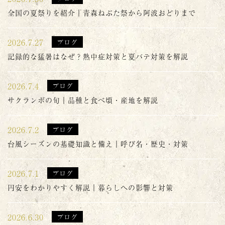
全国の夏祭りを紹介｜青森ねぶた祭から阿波おどりまで
2026.7.27
ブログ
記録的な猛暑はなぜ？熱中症対策と夏バテ対策を解説
2026.7.4
ブログ
サクランボの旬｜品種と食べ頃・産地を解説
2026.7.2
ブログ
台風シーズンの基礎知識と備え｜呼び名・歴史・対策
2026.7.1
ブログ
円安をわかりやすく解説｜暮らしへの影響と対策
2026.6.30
ブログ