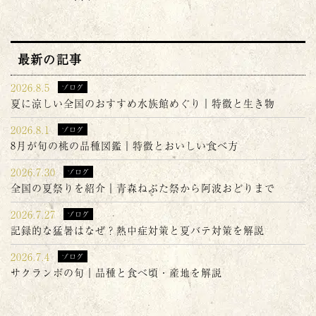
最新の記事
2026.8.5
ブログ
夏に涼しい全国のおすすめ水族館めぐり｜特徴と生き物
2026.8.1
ブログ
8月が旬の桃の品種図鑑｜特徴とおいしい食べ方
2026.7.30
ブログ
全国の夏祭りを紹介｜青森ねぶた祭から阿波おどりまで
2026.7.27
ブログ
記録的な猛暑はなぜ？熱中症対策と夏バテ対策を解説
2026.7.4
ブログ
サクランボの旬｜品種と食べ頃・産地を解説