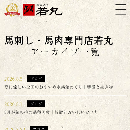
株式会社若丸
馬刺し・馬肉専門店若丸
アーカイブ一覧
2026.8.5
ブログ
夏に涼しい全国のおすすめ水族館めぐり｜特徴と生き物
2026.8.1
ブログ
8月が旬の桃の品種図鑑｜特徴とおいしい食べ方
2026.7.30
ブログ