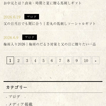
お中元とは？由来・時期と夏に贈る馬刺しギフト
2026.6.19
ブログ
父の日当日でも間に合う｜若丸の馬刺しソーシャルギフト
2026.6.9
ブログ
梅雨入り2026｜梅雨のだるさ対策と父の日に贈りたい一品
1
2
3
4
5
6
7
8
9
10
»
カテゴリー
ブログ
メディア掲載