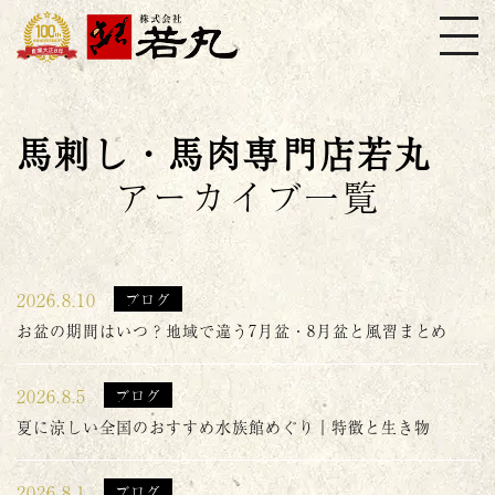
株式会社若丸
馬刺し・馬肉専門店若丸
アーカイブ一覧
2026.8.10
ブログ
お盆の期間はいつ？地域で違う7月盆・8月盆と風習まとめ
2026.8.5
ブログ
夏に涼しい全国のおすすめ水族館めぐり｜特徴と生き物
2026.8.1
ブログ