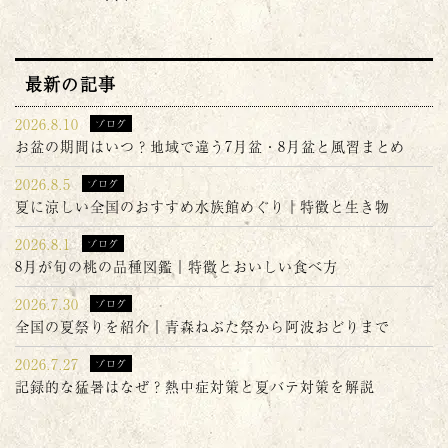
最新の記事
2026.8.10
ブログ
お盆の期間はいつ？地域で違う7月盆・8月盆と風習まとめ
2026.8.5
ブログ
夏に涼しい全国のおすすめ水族館めぐり｜特徴と生き物
2026.8.1
ブログ
8月が旬の桃の品種図鑑｜特徴とおいしい食べ方
2026.7.30
ブログ
全国の夏祭りを紹介｜青森ねぶた祭から阿波おどりまで
2026.7.27
ブログ
記録的な猛暑はなぜ？熱中症対策と夏バテ対策を解説