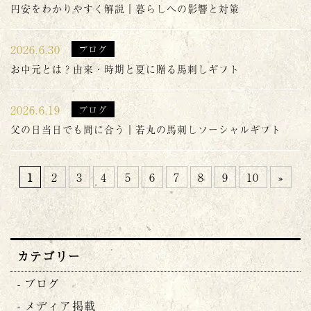
円安をわかりやすく解説｜暮らしへの影響と対策
2026.6.30
ブログ
お中元とは？由来・時期と夏に贈る馬刺しギフト
2026.6.19
ブログ
父の日当日でも間に合う｜若丸の馬刺しソーシャルギフト
1
2
3
4
5
6
7
8
9
10
»
カテゴリー
ブログ
メディア掲載