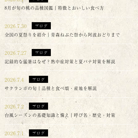
8月が旬の桃の品種図鑑｜特徴とおいしい食べ方
2026.7.30
ブログ
全国の夏祭りを紹介｜青森ねぶた祭から阿波おどりまで
2026.7.27
ブログ
記録的な猛暑はなぜ？熱中症対策と夏バテ対策を解説
2026.7.4
ブログ
サクランボの旬｜品種と食べ頃・産地を解説
2026.7.2
ブログ
台風シーズンの基礎知識と備え｜呼び名・歴史・対策
2026.7.1
ブログ