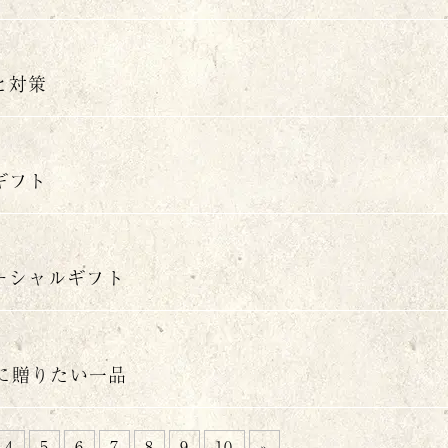
と対策
ギフト
ーシャルギフト
日に贈りたい一品
4
5
6
7
8
9
10
»