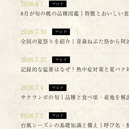
2026.8.1
ブログ
8月が旬の桃の品種図鑑｜特徴とおいしい
2026.7.30
ブログ
全国の夏祭りを紹介｜青森ねぶた祭から阿
2026.7.27
ブログ
記録的な猛暑はなぜ？熱中症対策と夏バテ
2026.7.4
ブログ
サクランボの旬｜品種と食べ頃・産地を解
2026.7.2
ブログ
台風シーズンの基礎知識と備え｜呼び名・