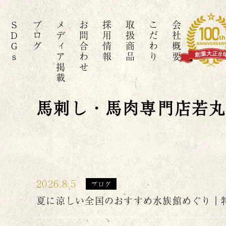
SDGs
ブログ
メディア掲載
お問合わせ
採用情報
取扱商品
こだわり
会社概要
馬刺し・馬肉専門店若
2026.8.5
ブログ
夏に涼しい全国のおすすめ水族館めぐり｜