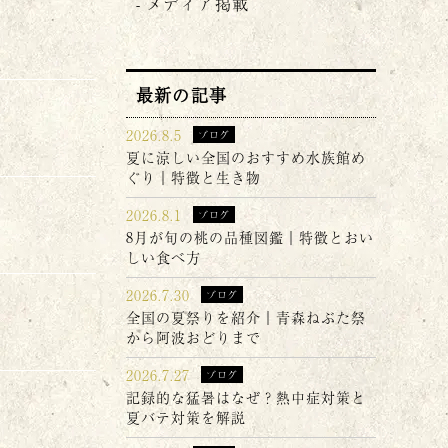
メディア掲載
最新の記事
2026.8.5
ブログ
夏に涼しい全国のおすすめ水族館め
ぐり｜特徴と生き物
2026.8.1
ブログ
8月が旬の桃の品種図鑑｜特徴とおい
しい食べ方
2026.7.30
ブログ
全国の夏祭りを紹介｜青森ねぶた祭
から阿波おどりまで
2026.7.27
ブログ
記録的な猛暑はなぜ？熱中症対策と
夏バテ対策を解説