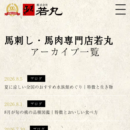
株式会社若丸
馬刺し・馬肉専門店若丸
アーカイブ一覧
2026.8.5
ブログ
夏に涼しい全国のおすすめ水族館めぐり｜特徴と生き物
2026.8.1
ブログ
8月が旬の桃の品種図鑑｜特徴とおいしい食べ方
2026.7.30
ブログ