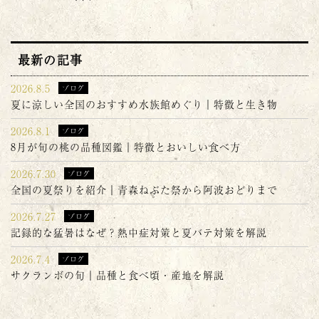
最新の記事
2026.8.5
ブログ
夏に涼しい全国のおすすめ水族館めぐり｜特徴と生き物
2026.8.1
ブログ
8月が旬の桃の品種図鑑｜特徴とおいしい食べ方
2026.7.30
ブログ
全国の夏祭りを紹介｜青森ねぶた祭から阿波おどりまで
2026.7.27
ブログ
記録的な猛暑はなぜ？熱中症対策と夏バテ対策を解説
2026.7.4
ブログ
サクランボの旬｜品種と食べ頃・産地を解説