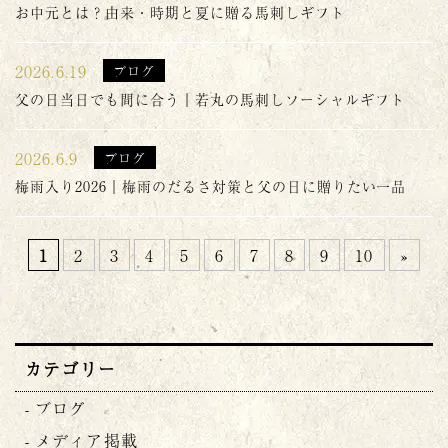
お中元とは？由来・時期と夏に贈る馬刺しギフト
2026.6.19
ブログ
父の日当日でも間に合う｜若丸の馬刺しソーシャルギフト
2026.6.9
ブログ
梅雨入り2026｜梅雨のだるさ対策と父の日に贈りたい一品
1
2
3
4
5
6
7
8
9
10
»
カテゴリー
ブログ
メディア掲載