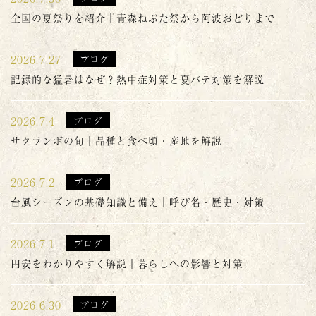
全国の夏祭りを紹介｜青森ねぶた祭から阿波おどりまで
2026.7.27
ブログ
記録的な猛暑はなぜ？熱中症対策と夏バテ対策を解説
2026.7.4
ブログ
サクランボの旬｜品種と食べ頃・産地を解説
2026.7.2
ブログ
台風シーズンの基礎知識と備え｜呼び名・歴史・対策
2026.7.1
ブログ
円安をわかりやすく解説｜暮らしへの影響と対策
2026.6.30
ブログ