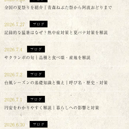
全国の夏祭りを紹介｜青森ねぶた祭から阿波おどりまで
2026.7.27
ブログ
記録的な猛暑はなぜ？熱中症対策と夏バテ対策を解説
2026.7.4
ブログ
サクランボの旬｜品種と食べ頃・産地を解説
2026.7.2
ブログ
台風シーズンの基礎知識と備え｜呼び名・歴史・対策
2026.7.1
ブログ
円安をわかりやすく解説｜暮らしへの影響と対策
2026.6.30
ブログ