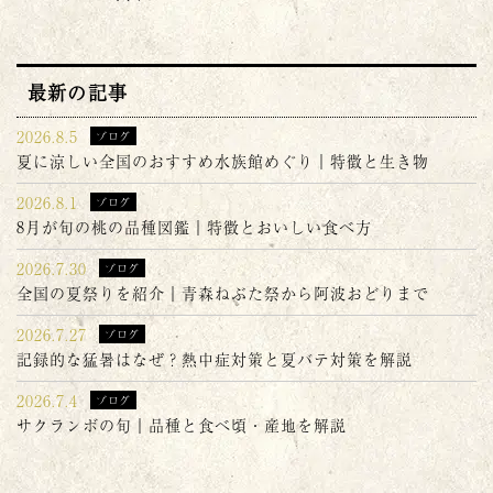
最新の記事
2026.8.5
ブログ
夏に涼しい全国のおすすめ水族館めぐり｜特徴と生き物
2026.8.1
ブログ
8月が旬の桃の品種図鑑｜特徴とおいしい食べ方
2026.7.30
ブログ
全国の夏祭りを紹介｜青森ねぶた祭から阿波おどりまで
2026.7.27
ブログ
記録的な猛暑はなぜ？熱中症対策と夏バテ対策を解説
2026.7.4
ブログ
サクランボの旬｜品種と食べ頃・産地を解説