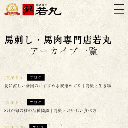
株式会社若丸
馬刺し・馬肉専門店若丸
アーカイブ一覧
2026.8.5
ブログ
夏に涼しい全国のおすすめ水族館めぐり｜特徴と生き物
2026.8.1
ブログ
8月が旬の桃の品種図鑑｜特徴とおいしい食べ方
2026.7.30
ブログ