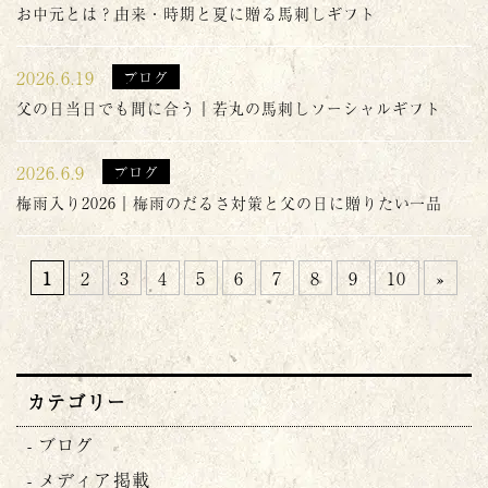
お中元とは？由来・時期と夏に贈る馬刺しギフト
2026.6.19
ブログ
父の日当日でも間に合う｜若丸の馬刺しソーシャルギフト
2026.6.9
ブログ
梅雨入り2026｜梅雨のだるさ対策と父の日に贈りたい一品
1
2
3
4
5
6
7
8
9
10
»
カテゴリー
ブログ
メディア掲載