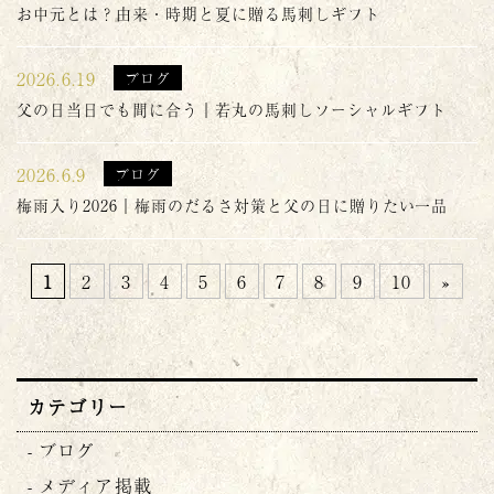
お中元とは？由来・時期と夏に贈る馬刺しギフト
2026.6.19
ブログ
父の日当日でも間に合う｜若丸の馬刺しソーシャルギフト
2026.6.9
ブログ
梅雨入り2026｜梅雨のだるさ対策と父の日に贈りたい一品
1
2
3
4
5
6
7
8
9
10
»
カテゴリー
ブログ
メディア掲載