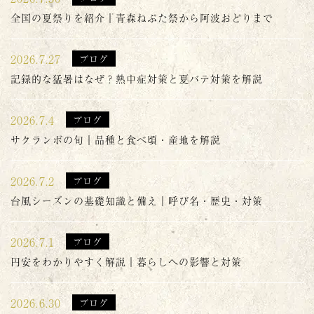
全国の夏祭りを紹介｜青森ねぶた祭から阿波おどりまで
2026.7.27
ブログ
記録的な猛暑はなぜ？熱中症対策と夏バテ対策を解説
2026.7.4
ブログ
サクランボの旬｜品種と食べ頃・産地を解説
2026.7.2
ブログ
台風シーズンの基礎知識と備え｜呼び名・歴史・対策
2026.7.1
ブログ
円安をわかりやすく解説｜暮らしへの影響と対策
2026.6.30
ブログ