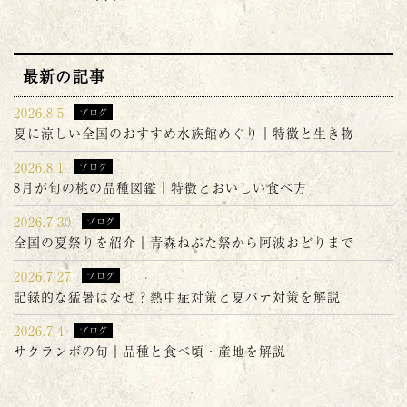
最新の記事
2026.8.5
ブログ
夏に涼しい全国のおすすめ水族館めぐり｜特徴と生き物
2026.8.1
ブログ
8月が旬の桃の品種図鑑｜特徴とおいしい食べ方
2026.7.30
ブログ
全国の夏祭りを紹介｜青森ねぶた祭から阿波おどりまで
2026.7.27
ブログ
記録的な猛暑はなぜ？熱中症対策と夏バテ対策を解説
2026.7.4
ブログ
サクランボの旬｜品種と食べ頃・産地を解説