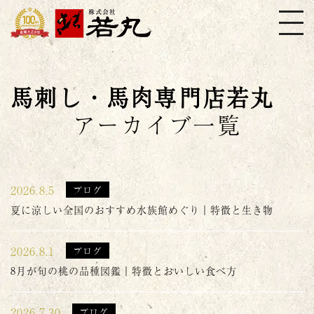
株式会社若丸
馬刺し・馬肉専門店若丸
アーカイブ一覧
2026.8.5
ブログ
夏に涼しい全国のおすすめ水族館めぐり｜特徴と生き物
2026.8.1
ブログ
8月が旬の桃の品種図鑑｜特徴とおいしい食べ方
2026.7.30
ブログ