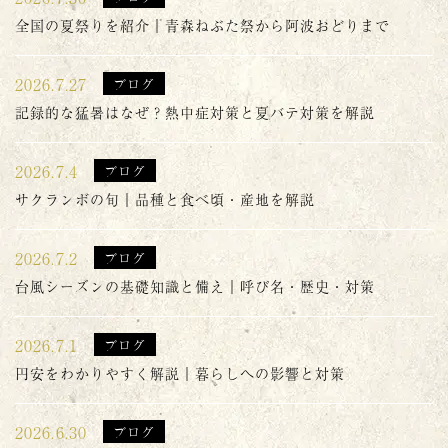
全国の夏祭りを紹介｜青森ねぶた祭から阿波おどりまで
2026.7.27
ブログ
記録的な猛暑はなぜ？熱中症対策と夏バテ対策を解説
2026.7.4
ブログ
サクランボの旬｜品種と食べ頃・産地を解説
2026.7.2
ブログ
台風シーズンの基礎知識と備え｜呼び名・歴史・対策
2026.7.1
ブログ
円安をわかりやすく解説｜暮らしへの影響と対策
2026.6.30
ブログ