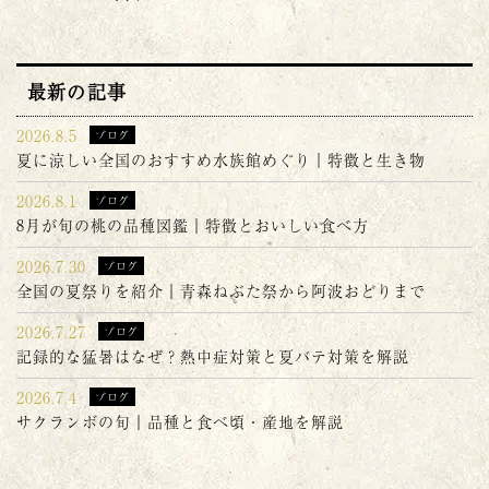
最新の記事
2026.8.5
ブログ
夏に涼しい全国のおすすめ水族館めぐり｜特徴と生き物
2026.8.1
ブログ
8月が旬の桃の品種図鑑｜特徴とおいしい食べ方
2026.7.30
ブログ
全国の夏祭りを紹介｜青森ねぶた祭から阿波おどりまで
2026.7.27
ブログ
記録的な猛暑はなぜ？熱中症対策と夏バテ対策を解説
2026.7.4
ブログ
サクランボの旬｜品種と食べ頃・産地を解説