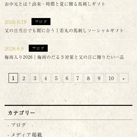
お中元とは？由来・時期と夏に贈る馬刺しギフト
2026.6.19
ブログ
父の日当日でも間に合う｜若丸の馬刺しソーシャルギフト
2026.6.9
ブログ
梅雨入り2026｜梅雨のだるさ対策と父の日に贈りたい一品
1
2
3
4
5
6
7
8
9
10
»
カテゴリー
ブログ
メディア掲載