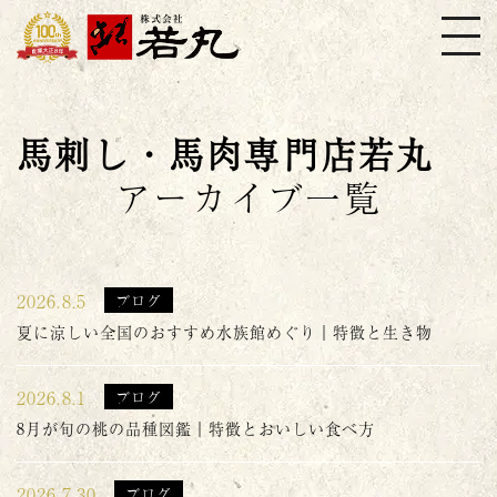
株式会社若丸
馬刺し・馬肉専門店若丸
アーカイブ一覧
2026.8.5
ブログ
夏に涼しい全国のおすすめ水族館めぐり｜特徴と生き物
2026.8.1
ブログ
8月が旬の桃の品種図鑑｜特徴とおいしい食べ方
2026.7.30
ブログ