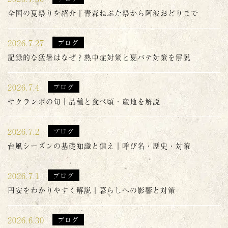
全国の夏祭りを紹介｜青森ねぶた祭から阿波おどりまで
2026.7.27
ブログ
記録的な猛暑はなぜ？熱中症対策と夏バテ対策を解説
2026.7.4
ブログ
サクランボの旬｜品種と食べ頃・産地を解説
2026.7.2
ブログ
台風シーズンの基礎知識と備え｜呼び名・歴史・対策
2026.7.1
ブログ
円安をわかりやすく解説｜暮らしへの影響と対策
2026.6.30
ブログ