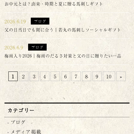
お中元とは？由来・時期と夏に贈る馬刺しギフト
2026.6.19
ブログ
父の日当日でも間に合う｜若丸の馬刺しソーシャルギフト
2026.6.9
ブログ
梅雨入り2026｜梅雨のだるさ対策と父の日に贈りたい一品
1
2
3
4
5
6
7
8
9
10
»
カテゴリー
ブログ
メディア掲載