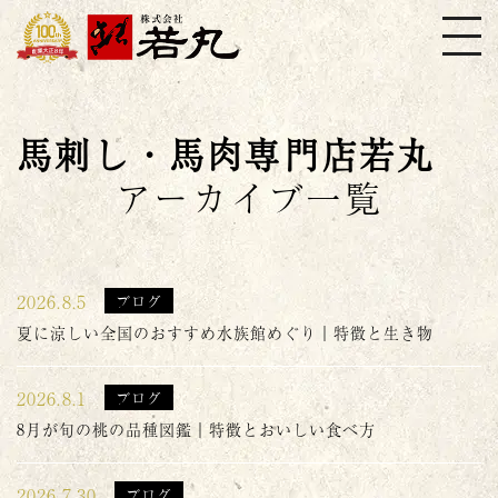
株式会社若丸
馬刺し・馬肉専門店若丸
アーカイブ一覧
2026.8.5
ブログ
夏に涼しい全国のおすすめ水族館めぐり｜特徴と生き物
2026.8.1
ブログ
8月が旬の桃の品種図鑑｜特徴とおいしい食べ方
2026.7.30
ブログ