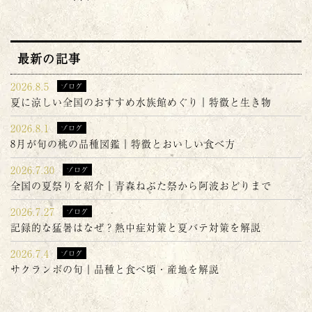
最新の記事
2026.8.5
ブログ
夏に涼しい全国のおすすめ水族館めぐり｜特徴と生き物
2026.8.1
ブログ
8月が旬の桃の品種図鑑｜特徴とおいしい食べ方
2026.7.30
ブログ
全国の夏祭りを紹介｜青森ねぶた祭から阿波おどりまで
2026.7.27
ブログ
記録的な猛暑はなぜ？熱中症対策と夏バテ対策を解説
2026.7.4
ブログ
サクランボの旬｜品種と食べ頃・産地を解説