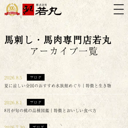
株式会社若丸
馬刺し・馬肉専門店若丸
アーカイブ一覧
2026.8.5
ブログ
夏に涼しい全国のおすすめ水族館めぐり｜特徴と生き物
2026.8.1
ブログ
8月が旬の桃の品種図鑑｜特徴とおいしい食べ方
2026.7.30
ブログ