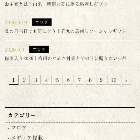
お中元とは？由来・時期と夏に贈る馬刺しギフト
2026.6.19
ブログ
父の日当日でも間に合う｜若丸の馬刺しソーシャルギフト
2026.6.9
ブログ
梅雨入り2026｜梅雨のだるさ対策と父の日に贈りたい一品
1
2
3
4
5
6
7
8
9
10
»
カテゴリー
ブログ
メディア掲載