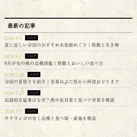
最新の記事
2026.8.5
ブログ
夏に涼しい全国のおすすめ水族館めぐり｜特徴と生き物
2026.8.1
ブログ
8月が旬の桃の品種図鑑｜特徴とおいしい食べ方
2026.7.30
ブログ
全国の夏祭りを紹介｜青森ねぶた祭から阿波おどりまで
2026.7.27
ブログ
記録的な猛暑はなぜ？熱中症対策と夏バテ対策を解説
2026.7.4
ブログ
サクランボの旬｜品種と食べ頃・産地を解説