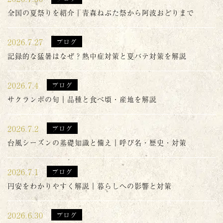
全国の夏祭りを紹介｜青森ねぶた祭から阿波おどりまで
2026.7.27
ブログ
記録的な猛暑はなぜ？熱中症対策と夏バテ対策を解説
2026.7.4
ブログ
サクランボの旬｜品種と食べ頃・産地を解説
2026.7.2
ブログ
台風シーズンの基礎知識と備え｜呼び名・歴史・対策
2026.7.1
ブログ
円安をわかりやすく解説｜暮らしへの影響と対策
2026.6.30
ブログ