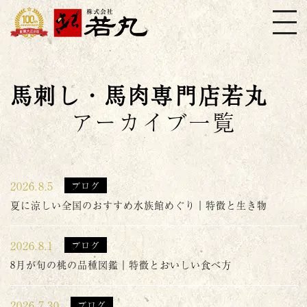
株式会社若丸
馬刺し・馬肉専門店若丸
アーカイブ一覧
2026.8.5
ブログ
夏に涼しい全国のおすすめ水族館めぐり｜特徴と生き物
2026.8.1
ブログ
8月が旬の桃の品種図鑑｜特徴とおいしい食べ方
2026.7.30
ブログ