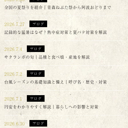
全国の夏祭りを紹介｜青森ねぶた祭から阿波おどりまで
2026.7.27
ブログ
記録的な猛暑はなぜ？熱中症対策と夏バテ対策を解説
2026.7.4
ブログ
サクランボの旬｜品種と食べ頃・産地を解説
2026.7.2
ブログ
台風シーズンの基礎知識と備え｜呼び名・歴史・対策
2026.7.1
ブログ
円安をわかりやすく解説｜暮らしへの影響と対策
2026.6.30
ブログ