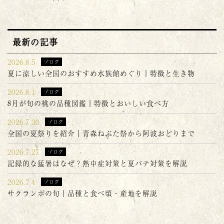
最新の記事
2026.8.5
ブログ
夏に涼しい全国のおすすめ水族館めぐり｜特徴と生き物
2026.8.1
ブログ
8月が旬の桃の品種図鑑｜特徴とおいしい食べ方
2026.7.30
ブログ
全国の夏祭りを紹介｜青森ねぶた祭から阿波おどりまで
2026.7.27
ブログ
記録的な猛暑はなぜ？熱中症対策と夏バテ対策を解説
2026.7.4
ブログ
サクランボの旬｜品種と食べ頃・産地を解説