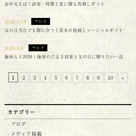
お中元とは？由来・時期と夏に贈る馬刺しギフト
2026.6.19
ブログ
父の日当日でも間に合う｜若丸の馬刺しソーシャルギフト
2026.6.9
ブログ
梅雨入り2026｜梅雨のだるさ対策と父の日に贈りたい一品
1
2
3
4
5
6
7
8
9
10
»
カテゴリー
ブログ
メディア掲載