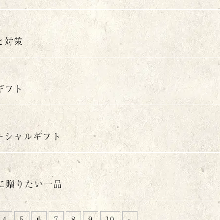
と対策
ギフト
ーシャルギフト
日に贈りたい一品
4
5
6
7
8
9
10
»