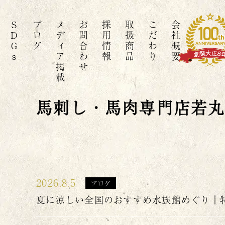
SDGs
ブログ
メディア掲載
お問合わせ
採用情報
取扱商品
こだわり
会社概要
馬刺し・馬肉専門店若
2026.8.5
ブログ
夏に涼しい全国のおすすめ水族館めぐり｜