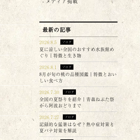
メディア掲載
最新の記事
2026.8.5
ブログ
夏に涼しい全国のおすすめ水族館め
ぐり｜特徴と生き物
2026.8.1
ブログ
8月が旬の桃の品種図鑑｜特徴とおい
しい食べ方
2026.7.30
ブログ
全国の夏祭りを紹介｜青森ねぶた祭
から阿波おどりまで
2026.7.27
ブログ
記録的な猛暑はなぜ？熱中症対策と
夏バテ対策を解説