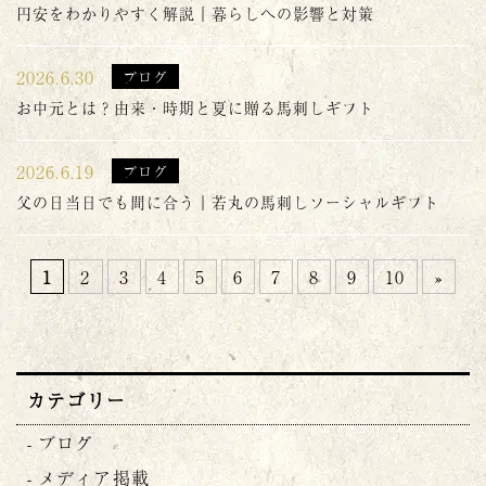
円安をわかりやすく解説｜暮らしへの影響と対策
2026.6.30
ブログ
お中元とは？由来・時期と夏に贈る馬刺しギフト
2026.6.19
ブログ
父の日当日でも間に合う｜若丸の馬刺しソーシャルギフト
1
2
3
4
5
6
7
8
9
10
»
カテゴリー
ブログ
メディア掲載