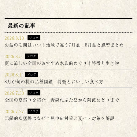
最新の記事
2026.8.10
ブログ
お盆の期間はいつ？地域で違う7月盆・8月盆と風習まとめ
2026.8.5
ブログ
夏に涼しい全国のおすすめ水族館めぐり｜特徴と生き物
2026.8.1
ブログ
8月が旬の桃の品種図鑑｜特徴とおいしい食べ方
2026.7.30
ブログ
全国の夏祭りを紹介｜青森ねぶた祭から阿波おどりまで
2026.7.27
ブログ
記録的な猛暑はなぜ？熱中症対策と夏バテ対策を解説