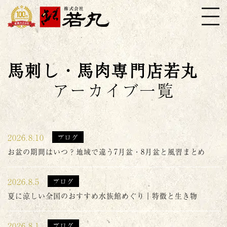
株式会社若丸
馬刺し・馬肉専門店若丸
アーカイブ一覧
2026.8.10
ブログ
お盆の期間はいつ？地域で違う7月盆・8月盆と風習まとめ
2026.8.5
ブログ
夏に涼しい全国のおすすめ水族館めぐり｜特徴と生き物
2026.8.1
ブログ